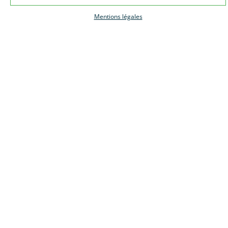
Mentions légales
terrain constructible de 324 m² à quimperlé proche centre-
ville
74 000 €
dont 8.82% d’honoraires
quimperle
324m²